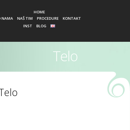
HOME
O NAMA
NAŠ TIM
PROCEDURE
KONTAKT
INST
BLOG
EN
Telo
Telo