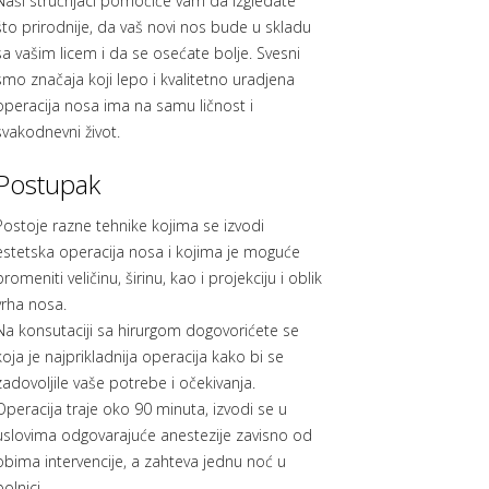
Naši stručnjaci pomoćiće vam da izgledate
što prirodnije, da vaš novi nos bude u skladu
sa vašim licem i da se osećate bolje. Svesni
smo značaja koji lepo i kvalitetno uradjena
operacija nosa ima na samu ličnost i
svakodnevni život.
Postupak
Postoje razne tehnike kojima se izvodi
estetska operacija nosa i kojima je moguće
promeniti veličinu, širinu, kao i projekciju i oblik
vrha nosa.
Na konsutaciji sa hirurgom dogovorićete se
koja je najprikladnija operacija kako bi se
zadovoljile vaše potrebe i očekivanja.
Operacija traje oko 90 minuta, izvodi se u
uslovima odgovarajuće anestezije zavisno od
obima intervencije, a zahteva jednu noć u
bolnici.