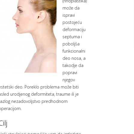
(rinoplastika)
može da
ispravi
postojeću
deformaciju
septuma i
poboljša
funkcionalni
deo nosa, a
takodje da
popravi
njegov
estetski deo. Poreklo problema može biti
usled urodjenog deformiteta, traume ili je
razlog nezadovoljstvo predhodnom
operacijom.
Cilj