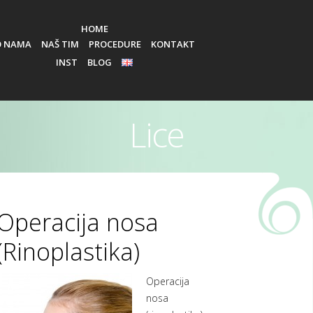
HOME
O NAMA
NAŠ TIM
PROCEDURE
KONTAKT
INST
BLOG
EN
Lice
Operacija nosa
(Rinoplastika)
Operacija
nosa