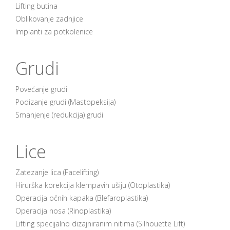
Lifting butina
Oblikovanje zadnjice
Implanti za potkolenice
Grudi
Povećanje grudi
Podizanje grudi (Mastopeksija)
Smanjenje (redukcija) grudi
Lice
Zatezanje lica (Facelifting)
Hirurška korekcija klempavih ušiju (Otoplastika)
Operacija očnih kapaka (Blefaroplastika)
Operacija nosa (Rinoplastika)
Lifting specijalno dizajniranim nitima (Silhouette Lift)