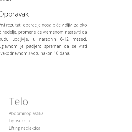
Oporavak
Prvi rezultati operacije nosa biće vidljivi za oko
2 nedelje, promene će vremenom nastaviti da
budu uočljivije, u narednih 6-12 meseci.
Uglavnom je pacijent spreman da se vrati
svakodnevnom životu nakon 10 dana.
Telo
Abdominoplastika
Liposukcija
Lifting nadlaktica