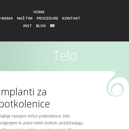
HOME
O NAMA
NAŠ TIM
PROCEDURE
KONTAKT
INST
BLOG
EN
Telo
Implanti za
potkolenice
Slabije razvijeni mišići potkolenice, bilo
rodjenjem ili usled nekih bolesti, predstavljaju