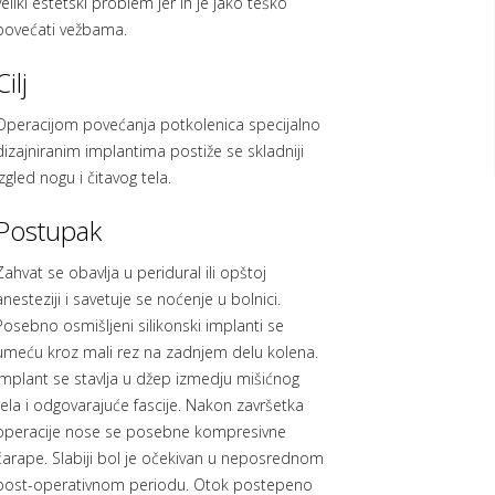
veliki estetski problem jer ih je jako teško
povećati vežbama.
Cilj
Operacijom povećanja potkolenica specijalno
dizajniranim implantima postiže se skladniji
izgled nogu i čitavog tela.
Postupak
Zahvat se obavlja u peridural ili opštoj
anesteziji i savetuje se noćenje u bolnici.
Posebno osmišljeni silikonski implanti se
umeću kroz mali rez na zadnjem delu kolena.
Implant se stavlja u džep izmedju mišićnog
tela i odgovarajuće fascije. Nakon završetka
operacije nose se posebne kompresivne
čarape. Slabiji bol je očekivan u neposrednom
post-operativnom periodu. Otok postepeno