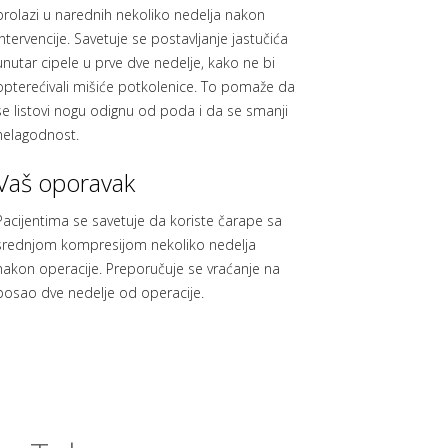
prolazi u narednih nekoliko nedelja nakon
intervencije. Savetuje se postavljanje jastučića
unutar cipele u prve dve nedelje, kako ne bi
opterećivali mišiće potkolenice. To pomaže da
se listovi nogu odignu od poda i da se smanji
nelagodnost.
Vaš oporavak
Pacijentima se savetuje da koriste čarape sa
srednjom kompresijom nekoliko nedelja
nakon operacije. Preporučuje se vraćanje na
posao dve nedelje od operacije.