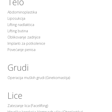
Telo
Abdominoplastika
Liposukcija
Lifting nadlaktica
Lifting butina
Oblikovanje zadnjice
Implanti za potkolenice
Povećanje penisa
Grudi
Operacija muških grudi (Ginekomastija)
Lice
Zatezanje lica (Facelifting)
Hirurška korekcija klempavih ušiju (Otoplastika)