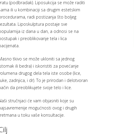
vratu (podbradak). Liposukcija se može raditi
sama ili u kombinaciji sa drugim estetskim
procedurama, radi postizanja što boljeg
rezultata. Liposkulptura postaje sve
popularnija iz dana u dan, a odnosi se na
postupak i preoblikovanje tela i lica
pacijenata.
Masno tkivo se može ukloniti sa jednog
(stomak ili bedra) i iskoristiti za povećanje
volumena drugog dela tela iste osobe (lice,
ruke, zadnjica, i dr). To je prirodan i delotvoran
način da preoblikujete svoje telo i lice.
Naši stručnjaci će vam objasniti koje su
najsavremenije mogućnosti ovog i drugih
tretmana u toku vaše konsultacije.
Cilj