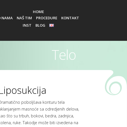
HOME
O NAMA
NAŠ TIM
PROCEDURE
KONTAKT
INST
BLOG
EN
Telo
Liposukcija
Dramatično poboljšava konturu tela
uklanjanjem masnoće sa odredjenih delova,
kao što su trbuh, bokovi, bedra, zadnjica,
kolena, ruke. Takodje može biti izvedena na