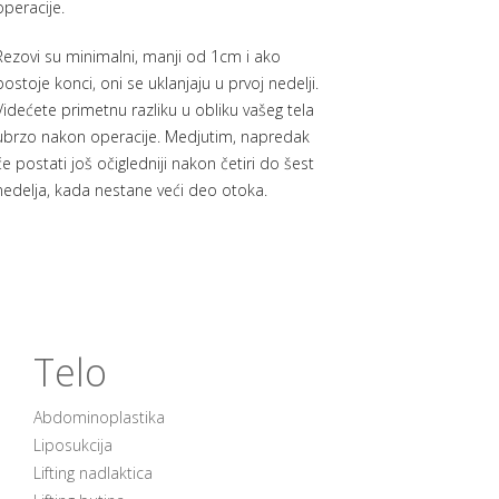
operacije.
Rezovi su minimalni, manji od 1cm i ako
postoje konci, oni se uklanjaju u prvoj nedelji.
Videćete primetnu razliku u obliku vašeg tela
ubrzo nakon operacije. Medjutim, napredak
će postati još očigledniji nakon četiri do šest
nedelja, kada nestane veći deo otoka.
Telo
Abdominoplastika
Liposukcija
Lifting nadlaktica