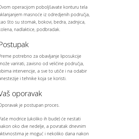
Ovom operacijom poboljšavate konturu tela
uklanjanjem masnoće iz odredjenih područja,
kao što su stomak, bokovi, bedra, zadnjica,
kolena, nadlaktice, podbradak.
Postupak
Vreme potrebno za obavljanje liposukcije
može varirati, zavisno od veličine područja,
obima intervencije, a sve to utiče i na odabir
anestezije i tehnike koja se koristi.
Vaš oporavak
Oporavak je postupan proces.
Vaše modrice (ukoliko ih bude) će nestati
nakon oko dve nedelje, a povratak dnevnim
aktivnostima je moguć i nekoliko dana nakon