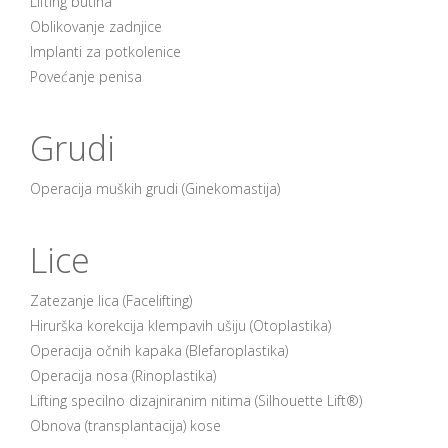
Lifting butina
Oblikovanje zadnjice
Implanti za potkolenice
Povećanje penisa
Grudi
Operacija muških grudi (Ginekomastija)
Lice
Zatezanje lica (Facelifting)
Hirurška korekcija klempavih ušiju (Otoplastika)
Operacija očnih kapaka (Blefaroplastika)
Operacija nosa (Rinoplastika)
Lifting specilno dizajniranim nitima (Silhouette Lift®)
Obnova (transplantacija) kose